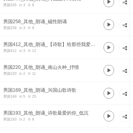
男国335
3
8
男国258_其他_朗诵_磁性朗诵
男国258
3
9
男国412_其他_朗诵_【诗歌】给那些我爱的
男国412
3
12
人
男国220_其他_朗诵_南山火种_抒情
男国220
2
11
男国169_其他_朗诵_兴国山歌诗歌
男国169
5
25
男国193_其他_朗诵_诗歌最爱的你_低沉
男国193
2
8