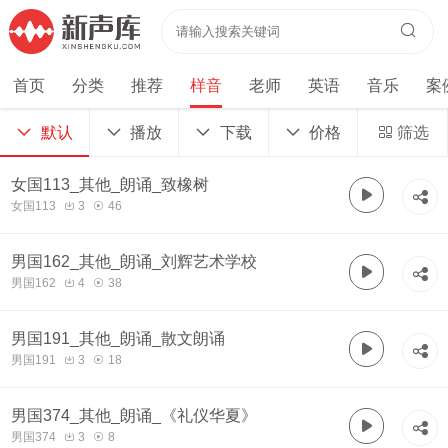
首页
分类
推荐
样音
老师
英语
音乐
案
默认
播放
下载
价格
筛选
女国113_其他_朗诵_致橡树
女国113
3
46
男国162_其他_朗诵_刘辉艺术学校
男国162
4
38
男国191_其他_朗诵_散文朗诵
男国191
3
18
男国374_其他_朗诵_《礼仪华夏》
男国374
3
8