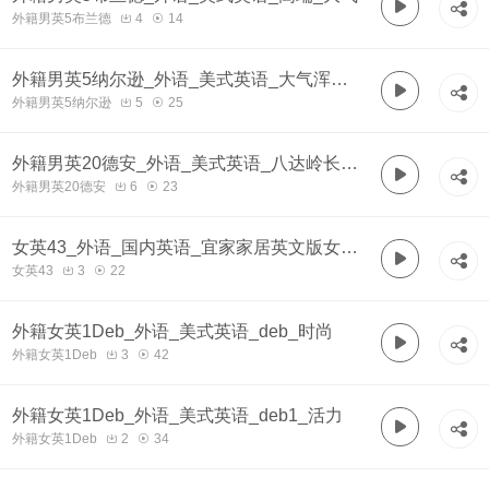
外籍男英5布兰德
4
14
外籍男英5纳尔逊_外语_美式英语_大气浑厚
外籍男英5纳尔逊
5
25
宣传_浑厚
外籍男英20德安_外语_美式英语_八达岭长城
外籍男英20德安
6
23
_浑厚
女英43_外语_国内英语_宜家家居英文版女_
女英43
3
22
年轻
外籍女英1Deb_外语_美式英语_deb_时尚
外籍女英1Deb
3
42
外籍女英1Deb_外语_美式英语_deb1_活力
外籍女英1Deb
2
34