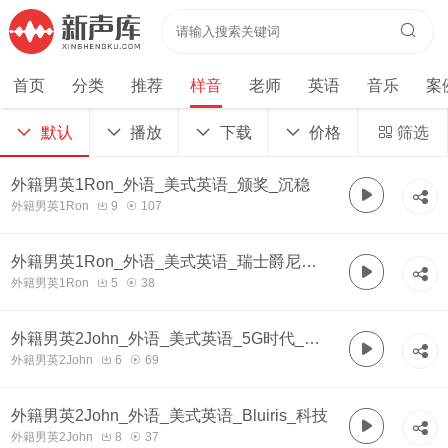
首页
分类
推荐
样音
老师
英语
音乐
案
默认
播放
下载
价格
筛选
外籍男英1Ron_外语_美式英语_颁奖_沉稳
外籍男英1Ron
9
107
外籍男英1Ron_外语_美式英语_瑞士爵尼品
外籍男英1Ron
5
38
质广告
外籍男英2John_外语_美式英语_5G时代_轻
外籍男英2John
6
69
松
外籍男英2John_外语_美式英语_Bluiris_科技
外籍男英2John
8
37