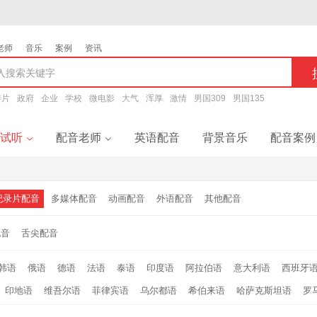
老师
音乐
案例
资讯
传片
政府
企业
学校
微电影
大气
浑厚
激情
男国309
男国135
试听
配音老师
英语配音
背景音乐
配音案例
音试听
配音老师
纪录片配音
多媒体配音
动画配音
外语配音
其他配音
题配音
男声配音
配音
舌尖配音
告配音
女声配音
韩语
俄语
德语
法语
泰语
印度语
阿拉伯语
意大利语
西班牙
印地语
维吾尔语
菲律宾语
乌尔都语
希伯来语
哈萨克斯坦语
罗