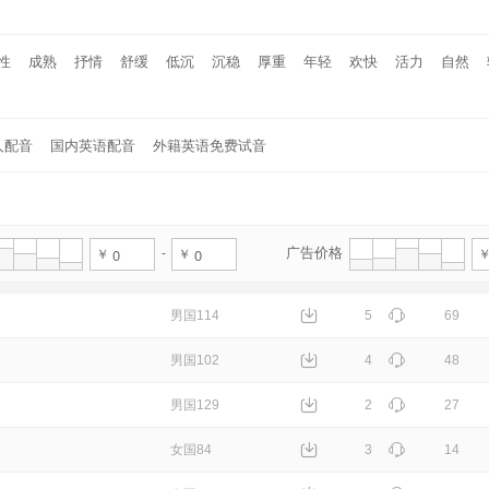
性
成熟
抒情
舒缓
低沉
沉稳
厚重
年轻
欢快
活力
自然
人配音
国内英语配音
外籍英语免费试音
广告价格
男国114
5
69
男国102
4
48
男国129
2
27
女国84
3
14