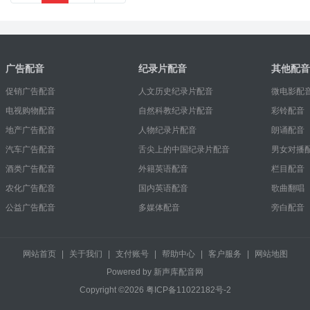
广告配音
纪录片配音
其他配音
促销广告配音
人文历史纪录片配音
微电影配
电视购物配音
自然科教纪录片配音
彩铃配音
地产广告配音
人物纪录片配音
朗诵配音
汽车广告配音
舌尖上的中国纪录片配音
男女对播
酒类广告配音
外籍英语配音
栏目配音
农化广告配音
国内英语配音
歌曲翻唱
公益广告配音
多媒体配音
旁白配音
网站首页
|
关于我们
|
支付账号
|
帮助中心
|
客户服务
|
网站地图
Powered by 新声库配音网
Copyright ©2026
粤ICP备11022182号-2