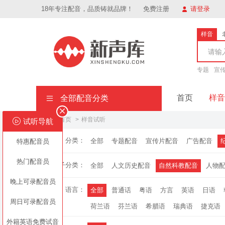
18年专注配音，品质铸就品牌！
免费注册
请登录
样音
专题
宣
首页
样音
全部配音分类
网站首页
样音试听
试听导航
样
分类：
全部
专题配音
宣传片配音
广告配音
特惠配音员
专
热门配音员
子分类：
全部
人文历史配音
自然科教配音
人物
广
晚上可录配音员
语言：
全部
普通话
粤语
方言
英语
日语
周日可录配音员
荷兰语
芬兰语
希腊语
瑞典语
捷克语
外籍英语免费试音