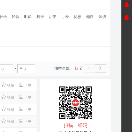
轻松
轻快
时尚
科技
甜美
可爱
优雅
知性
亲切
1
/ 2
清空全部
收藏
下单
收藏
下单
收藏
下单
收藏
下单
扫描二维码