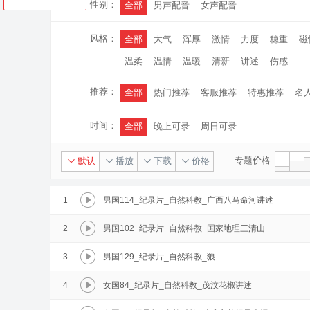
性别：
全部
男声配音
女声配音
风格：
全部
大气
浑厚
激情
力度
稳重
磁
温柔
温情
温暖
清新
讲述
伤感
推荐：
全部
热门推荐
客服推荐
特惠推荐
名
时间：
全部
晚上可录
周日可录
专题价格
默认
播放
下载
价格
1
男国114_纪录片_自然科教_广西八马命河讲述
2
男国102_纪录片_自然科教_国家地理三清山
3
男国129_纪录片_自然科教_狼
4
女国84_纪录片_自然科教_茂汶花椒讲述