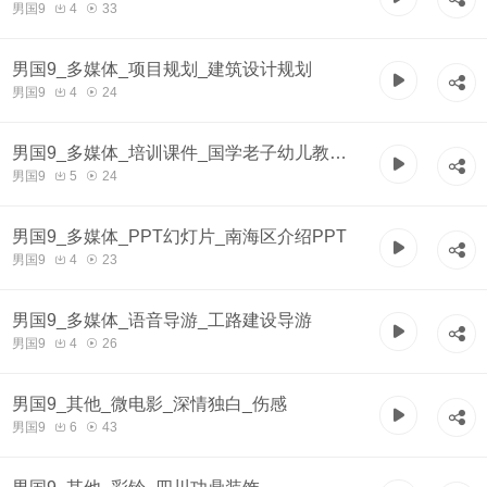
男国9
4
33
男国9_多媒体_项目规划_建筑设计规划
男国9
4
24
男国9_多媒体_培训课件_国学老子幼儿教学
男国9
5
24
跟读
男国9_多媒体_PPT幻灯片_南海区介绍PPT
男国9
4
23
男国9_多媒体_语音导游_工路建设导游
男国9
4
26
男国9_其他_微电影_深情独白_伤感
男国9
6
43
男国9_其他_彩铃_四川功鼎装饰