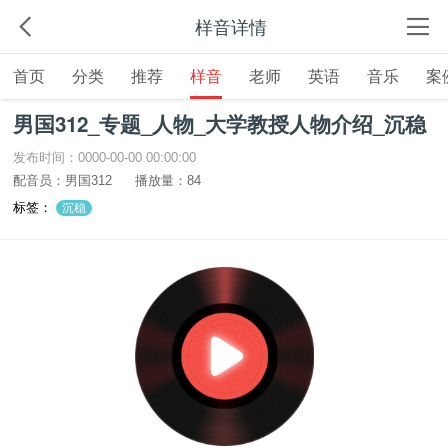
样音详情
首页
分类
推荐
样音
老师
英语
音乐
案
男国312_专题_人物_大学教授人物介绍_沉稳
发布时间：0000-00-00 00:00:00
配音员：男国312
播放量：84
标签：
沉稳