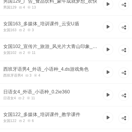
男国129_广告_食品饮料_蒙牛成就梦想_欢快
男国129
4
13
女国163_多媒体_培训课件_云安U盾
女国163
2
3
女国102_宣传片_旅游_风光片大青山印象_舒
女国102
2
11
缓
西班牙语男4_外语_小语种_4.ds游戏角色
西班牙语男4
3
4
日语女4_外语_小语种_0.2ie360
日语女4
2
11
女国122_多媒体_培训课件_教学课件
女国122
2
6