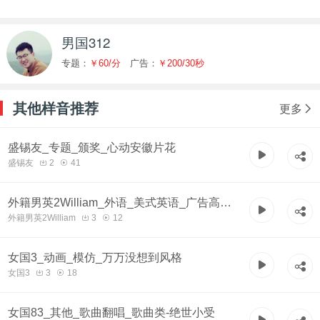
男国312
专题：
￥60/分
广告：
￥200/30秒
其他样音推荐
更多
盛锡友_专题_颁奖_心动安徽片花
盛锡友
2
41
外籍男英2William_外语_美式英语_广告高端
外籍男英2William
3
12
_大气
女国3_动画_模仿_万万没想到风格
女国3
3
18
女国83_其他_歌曲翻唱_歌曲类-绝世小受