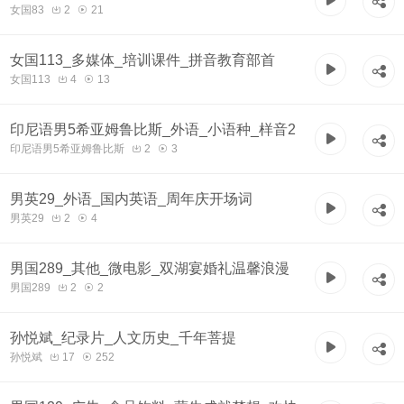
女国83
2
21
女国113_多媒体_培训课件_拼音教育部首
女国113
4
13
印尼语男5希亚姆鲁比斯_外语_小语种_样音2
印尼语男5希亚姆鲁比斯
2
3
男英29_外语_国内英语_周年庆开场词
男英29
2
4
男国289_其他_微电影_双湖宴婚礼温馨浪漫
男国289
2
2
孙悦斌_纪录片_人文历史_千年菩提
孙悦斌
17
252