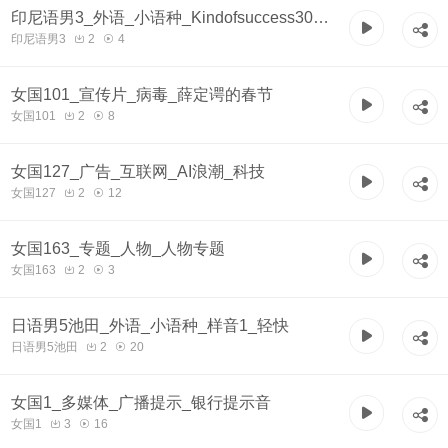
印尼语男3_外语_小语种_Kindofsuccess300
印尼语男3
2
4
每分_成熟
女国101_宣传片_病毒_薛定谔的春节
女国101
2
8
女国127_广告_互联网_AI浪潮_科技
女国127
2
12
女国163_专题_人物_人物专题
女国163
2
3
日语男5池田_外语_小语种_样音1_轻快
日语男5池田
2
20
女国1_多媒体_广播提示_银行提示音
女国1
3
16