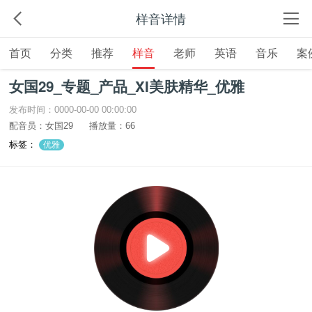
样音详情
首页
分类
推荐
样音
老师
英语
音乐
案
女国29_专题_产品_XI美肤精华_优雅
发布时间：0000-00-00 00:00:00
配音员：女国29
播放量：66
标签：
优雅