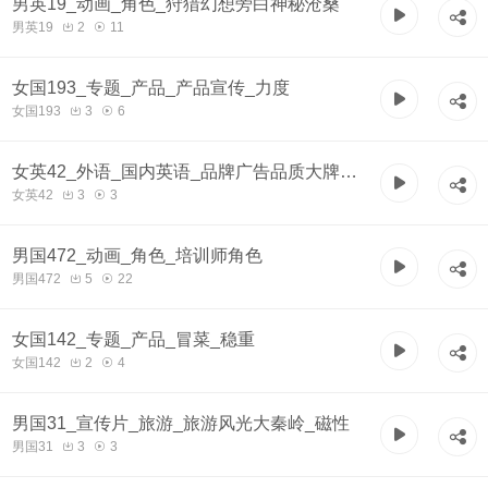
男英19_动画_角色_狩猎幻想旁白神秘沧桑
男英19
2
11
女国193_专题_产品_产品宣传_力度
女国193
3
6
女英42_外语_国内英语_品牌广告品质大牌
女英42
3
3
Cloth
男国472_动画_角色_培训师角色
男国472
5
22
女国142_专题_产品_冒菜_稳重
女国142
2
4
男国31_宣传片_旅游_旅游风光大秦岭_磁性
男国31
3
3