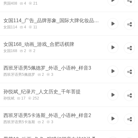
男国408
4
21
女国114_广告_品牌形象_国际大牌化妆品法
女国114
4
11
国兰蔻_优雅
女国168_动画_游戏_合肥话棋牌
女国168
2
2
西班牙语男5佩德罗_外语_小语种_样音3
西班牙语男5佩德罗
2
3
孙悦斌_纪录片_人文历史_千年菩提
孙悦斌
17
252
西班牙语男5卡洛斯_外语_小语种_样音2
西班牙语男5卡洛斯
2
3