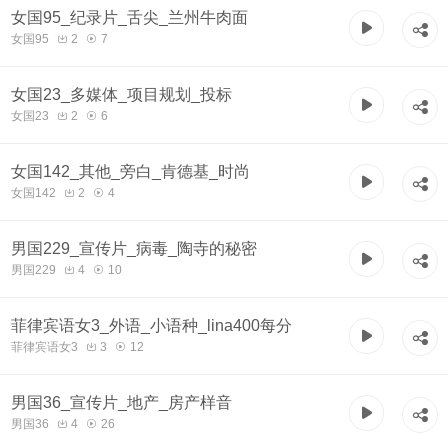
女国95_纪录片_舌尖_兰州牛肉面
女国95
2
7
女国23_多媒体_项目规划_投标
女国23
2
6
女国142_其他_旁白_肯德基_时尚
女国142
2
4
男国229_宣传片_病毒_陶寺的秘密
男国229
4
10
菲律宾语女3_外语_小语种_lina400每分
菲律宾语女3
3
12
男国36_宣传片_地产_房产样音
男国36
4
26