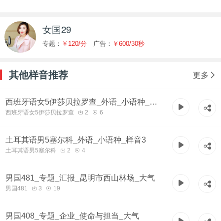
女国29
专题：
￥120/分
广告：
￥600/30秒
其他样音推荐
更多
西班牙语女5伊莎贝拉罗查_外语_小语种_样
西班牙语女5伊莎贝拉罗查
2
6
音1
土耳其语男5塞尔科_外语_小语种_样音3
土耳其语男5塞尔科
2
4
男国481_专题_汇报_昆明市西山林场_大气
男国481
3
19
男国408_专题_企业_使命与担当_大气