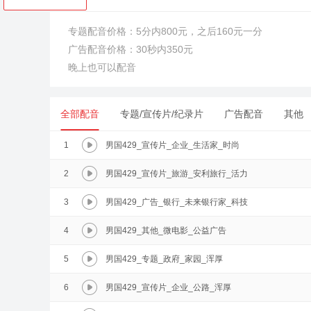
专题配音价格：5分内800元，之后160元一分
广告配音价格：30秒内350元
晚上也可以配音
全部配音
专题/宣传片/纪录片
广告配音
其他
1
男国429_宣传片_企业_生活家_时尚
2
男国429_宣传片_旅游_安利旅行_活力
3
男国429_广告_银行_未来银行家_科技
4
男国429_其他_微电影_公益广告
5
男国429_专题_政府_家园_浑厚
6
男国429_宣传片_企业_公路_浑厚