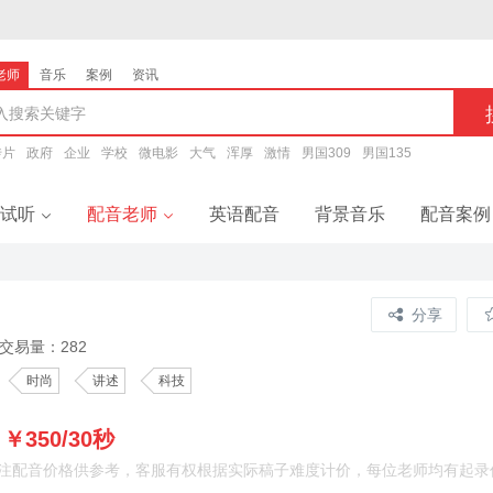
老师
音乐
案例
资讯
传片
政府
企业
学校
微电影
大气
浑厚
激情
男国309
男国135
试听
配音老师
英语配音
背景音乐
配音案例
音试听
配音老师
分享
题配音
男声配音
交易量：282
告配音
女声配音
时尚
讲述
科技
￥350/30秒
：
注配音价格供参考，客服有权根据实际稿子难度计价，每位老师均有起录