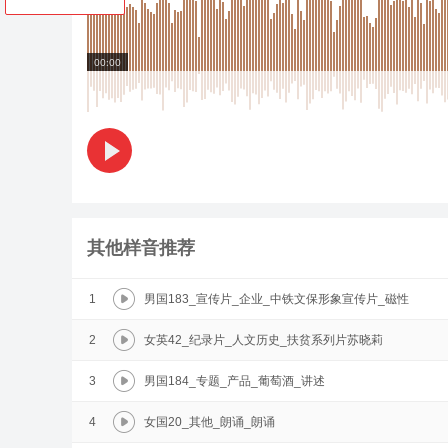
00:00
其他样音推荐
1
男国183_宣传片_企业_中铁文保形象宣传片_磁性
2
女英42_纪录片_人文历史_扶贫系列片苏晓莉
3
男国184_专题_产品_葡萄酒_讲述
4
女国20_其他_朗诵_朗诵