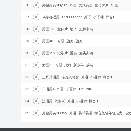
16
外籍男英3Dylan_外语_美式英语_宣传片新_年轻
17
乌尔都语男5abdulsaboor_外语_小语种_样音1
18
男国135_宣传片_地产_旭辉半岛
19
男国481_专题_颁奖_颁奖
20
男国359_纪录片_舌尖_鱼头火锅
21
女国21_专题_政府_新少年_成熟
22
土耳其语男5布克茨格鲁_外语_小语种_样音3
23
日语男4_外语_小语种_1MC200
24
法语男5约安沃_外语_小语种_样音3
25
外籍男英3Dusty_外语_美式英语_样音集锦年轻活力_活