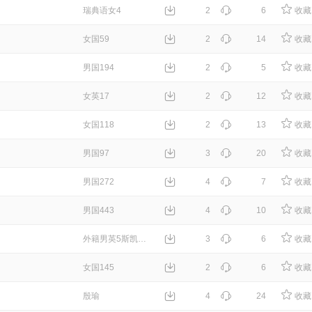
瑞典语女4
2
6
收藏
女国59
2
14
收藏
男国194
2
5
收藏
女英17
2
12
收藏
女国118
2
13
收藏
男国97
3
20
收藏
男国272
4
7
收藏
男国443
4
10
收藏
外籍男英5斯凯勒布雷克
3
6
收藏
女国145
2
6
收藏
殷瑜
4
24
收藏