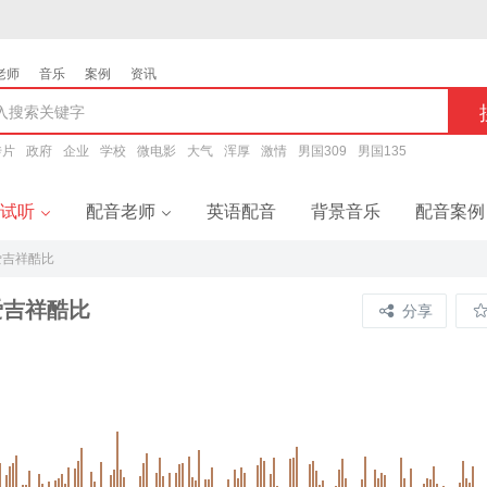
老师
音乐
案例
资讯
传片
政府
企业
学校
微电影
大气
浑厚
激情
男国309
男国135
试听
配音老师
英语配音
背景音乐
配音案例
爱吉祥酷比
音试听
配音老师
爱吉祥酷比
分享
题配音
男声配音
告配音
女声配音