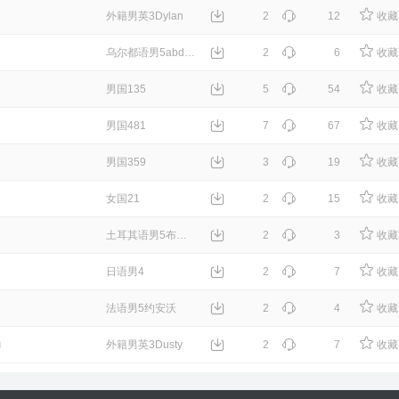
外籍男英3Dylan
2
12
收藏
乌尔都语男5abdulsaboor
2
6
收藏
男国135
5
54
收藏
男国481
7
67
收藏
男国359
3
19
收藏
女国21
2
15
收藏
土耳其语男5布克茨格鲁
2
3
收藏
日语男4
2
7
收藏
法语男5约安沃
2
4
收藏
力
外籍男英3Dusty
2
7
收藏