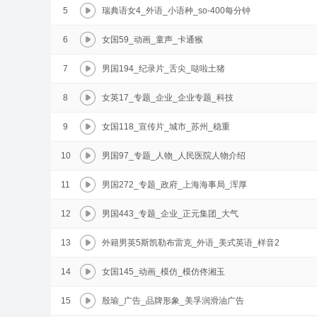
5
瑞典语女4_外语_小语种_so-400每分钟
6
女国59_动画_童声_卡通猴
7
男国194_纪录片_舌尖_哒啦土猪
8
女英17_专题_企业_企业专题_科技
9
女国118_宣传片_城市_苏州_稳重
10
男国97_专题_人物_人民医院人物介绍
11
男国272_专题_政府_上海海事局_浑厚
12
男国443_专题_企业_正元集团_大气
13
外籍男英5斯凯勒布雷克_外语_美式英语_样音2
14
女国145_动画_模仿_模仿佟湘玉
15
殷瑜_广告_品牌形象_美孚润滑油广告