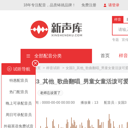
18年专注配音，品质铸就品牌！
免费注册
请登录
样音
专题
宣
首页
样音
全部配音分类
网站首页
样音试听
女国3_其他_歌曲翻唱_男童女童活泼可
试听导航
样
特惠配音员
女国3_其他_歌曲翻唱_男童女童活泼可
专
热门配音员
标签：
老师忘设置了
广
上传时间：0000-00-00 00:00:00
播放量：13
配音员：女国3
晚上可录配音员
周日可录配音员
外籍英语免费试音