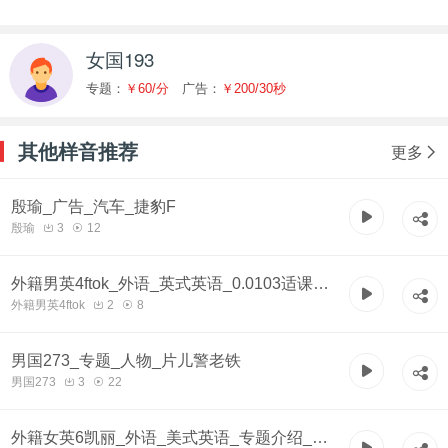
女国193
专题：
￥60/分
广告：
￥200/30秒
其他样音推荐
更多
殷瑜_广告_汽车_捷豹F
殷瑜
3
12
外籍男英4ftok_外语_英式英语_0.0103适课每
外籍男英4ftok
2
8
分200
男国273_专题_人物_片儿警老铁
男国273
3
22
外籍女英6凯丽_外语_美式英语_专题介绍_年