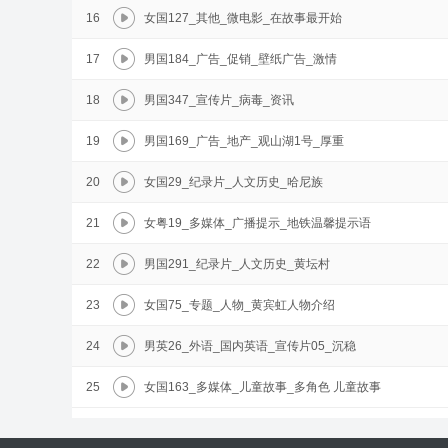
16
女国127_其他_微电影_在故事最开始
17
男国184_广告_促销_壁纸广告_激情
18
男国347_宣传片_病毒_资讯
19
男国169_广告_地产_观山湖1号_厚重
20
女国29_纪录片_人文历史_哈尼族
21
女粤19_多媒体_广播提示_地铁温馨提示语
22
男国291_纪录片_人文历史_黄坛村
23
女国75_专题_人物_黄宾虹人物介绍
24
男英26_外语_国内英语_宣传片05_沉稳
25
女国163_多媒体_儿童故事_多角色 儿童故事