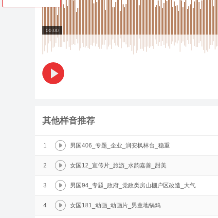
00:00
其他样音推荐
1
男国406_专题_企业_润安枫林台_稳重
2
女国12_宣传片_旅游_水韵嘉善_甜美
3
男国94_专题_政府_党政类房山棚户区改造_大气
4
女国181_动画_动画片_男童地锅鸡