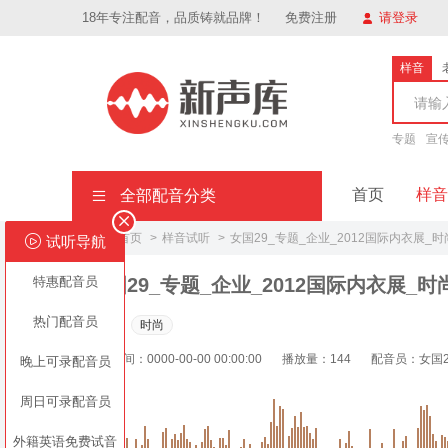
18年专注配音，品质铸就品牌！
免费注册
请登录
样音
专题
宣
首页
样音
全部配音分类
网站首页
样音试听
女国29_专题_企业_2012国际内衣展_时
试听导航
样
特惠配音员
女国29_专题_企业_2012国际内衣展_时
专
热门配音员
标签：
时尚
广
上传时间：0000-00-00 00:00:00
播放量：144
配音员：女国2
晚上可录配音员
周日可录配音员
外籍英语免费试音