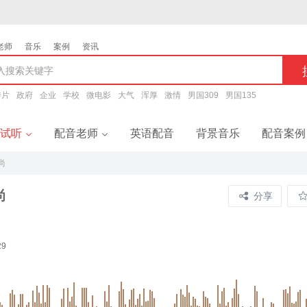
老师
音乐
案例
资讯
传片
政府
企业
学校
微电影
大气
浑厚
激情
男国309
男国135
试听
配音老师
英语配音
背景音乐
配音案例
尚
音试听
配音老师
尚
分享
题配音
男声配音
告配音
女声配音
9