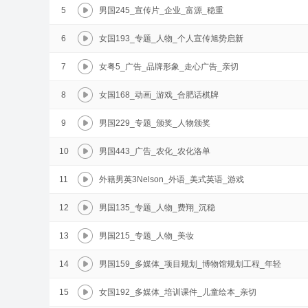
5
男国245_宣传片_企业_富源_稳重
6
女国193_专题_人物_个人宣传旭势启新
7
女粤5_广告_品牌形象_走心广告_亲切
8
女国168_动画_游戏_合肥话棋牌
9
男国229_专题_颁奖_人物颁奖
10
男国443_广告_农化_农化洛单
11
外籍男英3Nelson_外语_美式英语_游戏
12
男国135_专题_人物_费翔_沉稳
13
男国215_专题_人物_美妆
14
男国159_多媒体_项目规划_博物馆规划工程_年轻
15
女国192_多媒体_培训课件_儿童绘本_亲切